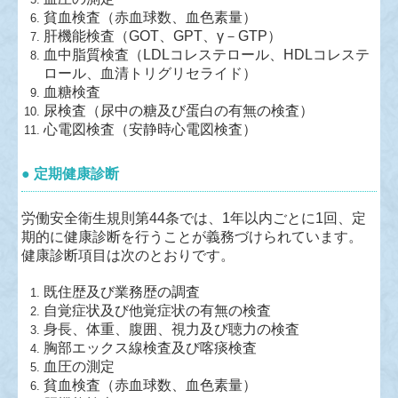
貧血検査（赤血球数、血色素量）
肝機能検査（GOT、GPT、γ－GTP）
血中脂質検査（LDLコレステロール、HDLコレステ
ロール、血清トリグリセライド）
血糖検査
尿検査（尿中の糖及び蛋白の有無の検査）
心電図検査（安静時心電図検査）
● 定期健康診断
労働安全衛生規則第44条では、1年以内ごとに1回、定
期的に健康診断を行うことが義務づけられています。
健康診断項目は次のとおりです。
既住歴及び業務歴の調査
自覚症状及び他覚症状の有無の検査
身長、体重、腹囲、視力及び聴力の検査
胸部エックス線検査及び喀痰検査
血圧の測定
貧血検査（赤血球数、血色素量）