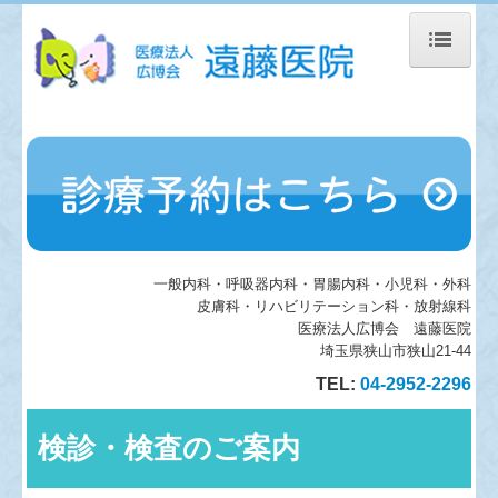
トップページ
スタッフ紹介
検査項目のページ
診療予約
一般内科・呼吸器内科・胃腸内科・小児科・外科
医療情報活用について、他
皮膚科・リハビリテーション科・放射線科
医療法人広博会 遠藤医院
電子処方せん
埼玉県狭山市狭山21-44
TEL:
04-2952-2296
内視鏡
デジタルレントゲン
検診・検査のご案内